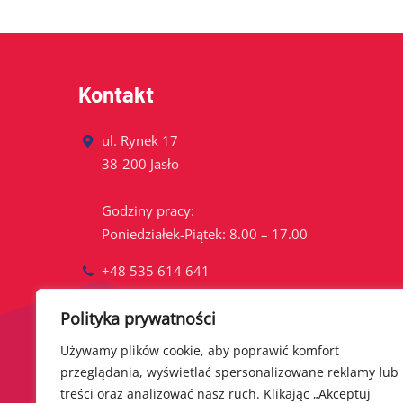
Kontakt
ul. Rynek 17
38-200 Jasło
Godziny pracy:
Poniedziałek-Piątek: 8.00 – 17.00
+48 535 614 641
Kontakt@bogdanrzonca.eu
Polityka prywatności
Używamy plików cookie, aby poprawić komfort
przeglądania, wyświetlać spersonalizowane reklamy lub
treści oraz analizować nasz ruch. Klikając „Akceptuj