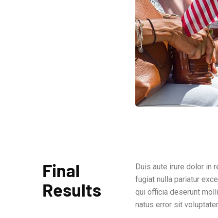
Final
Duis aute irure dolor in 
fugiat nulla pariatur exc
Results
qui officia deserunt mol
natus error sit volupta