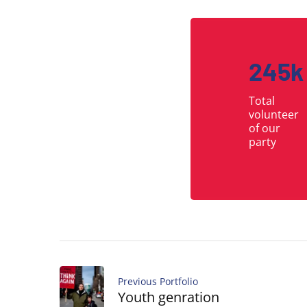
250
k
Total
volunteer
of our
party
Previous Portfolio
Youth genration