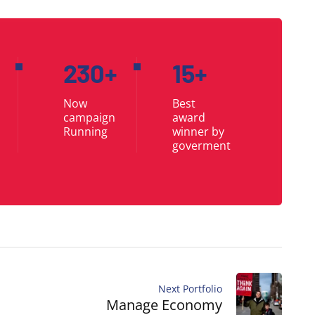
231
+
15
+
Now
Best
campaign
award
Running
winner by
goverment
Next Portfolio
Manage Economy